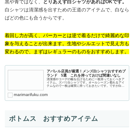
黒や青ではなく、
とりあえず白シャツがあればOKです。
白シャツは清潔感を出すための王道のアイテムで、白なら
ばどの色にも合うからです。
着回し力が高く、パーカーとは逆で着るだけで綺麗めな印
象を与えることが出来ます。生地やシルエットで見え方も
変わるので、まずはレギュラーのものをおすすめします。
アパレル店員が厳選！メンズ白シャツおすすめブ
ランド 5選 これを持っておけば間違いなし
清潔感やコーデの幅を広げるために一枚持っておくべきア
イテム。ズバリ白シャツです。オールシーズン着れるアイ
テムなので一枚は確実に持っておきたいです。ですが白シ
ャツと言ってもいろんなブランドが出しているため、どこ
のが良いのか、どんなタイプのもの...
marimarifuku.com
ボトムス おすすめアイテム