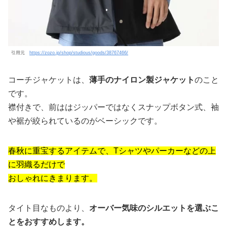
引用元
https://zozo.jp/shop/studious/goods/38767466/
コーチジャケットは、
薄手のナイロン製ジャケット
のこと
です。
襟付きで、前ははジッパーではなくスナップボタン式、袖
や裾が絞られているのがベーシックです。
春秋に重宝するアイテムで、Tシャツやパーカーなどの上
に羽織るだけで
おしゃれにきまります。
タイト目なものより、
オーバー気味のシルエットを選ぶこ
とをおすすめします。