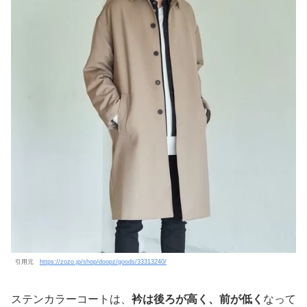
引用元
https://zozo.jp/shop/doopz/goods/33313240/
ステンカラーコートは、
衿は後ろが高く、前が低く
なって