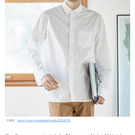
引用元
https://zozo.jp/shop/iedit/goods/51516703/