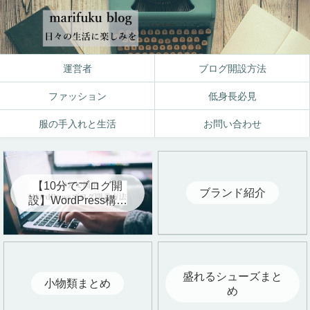
運営者
ブログ開設方法
ファッション
低身長必見
服の手入れと生活
お問い合わせ
【10分でブログ開
ブランド紹介
設】WordPress構築
方法を写真付きで公
開
盛れるシューズまと
小物類まとめ
め